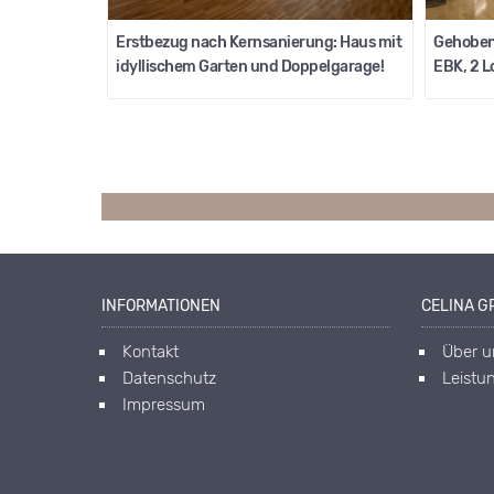
Erstbezug nach Kernsanierung: Haus mit
Gehoben
idyllischem Garten und Doppelgarage!
EBK, 2 L
INFORMATIONEN
CELINA GR
Kontakt
Über u
Datenschutz
Leistu
Impressum