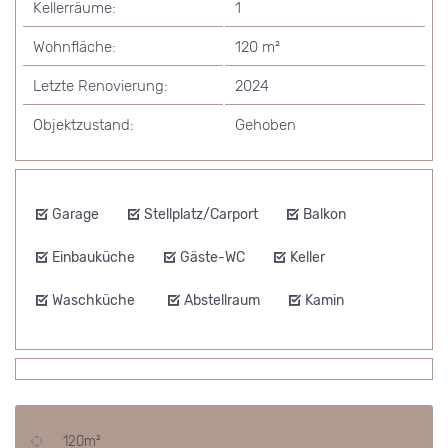
Kellerräume:
1
Wohnfläche:
120 m²
Letzte Renovierung:
2024
Objektzustand:
Gehoben
Garage
Stellplatz/Carport
Balkon
Einbauküche
Gäste-WC
Keller
Waschküche
Abstellraum
Kamin
120m²