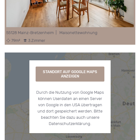
55128 Mainz-Bretzenheim | Maisonettewohnung
79m²
3 Zimmer
STANDORT AUF GOOGLE MAPS
ANZEIGEN
Durch die Nutzung von Google Maps
können Userdaten an einen Server
von Google in den USA übertragen
und dort gespeichert werden. Bitte
beachten Sie dazu auch unsere
Datenschutzerklärung.