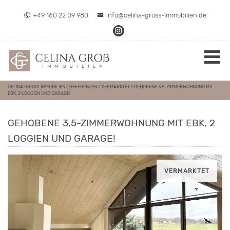
Direkt zum Inhalt springen
+49 160 22 09 980
info@celina-gross-immobilien.de
CELINA GROSS IMMOBILIEN
>
REFERENZEN
>
VERMARKTET
>
GEHOBENE 3,5-ZIMMERWOHNUNG MIT
EBK, 2 LOGGIEN UND GARAGE!
GEHOBENE 3,5-ZIMMERWOHNUNG MIT EBK, 2
LOGGIEN UND GARAGE!
VERMARKTET