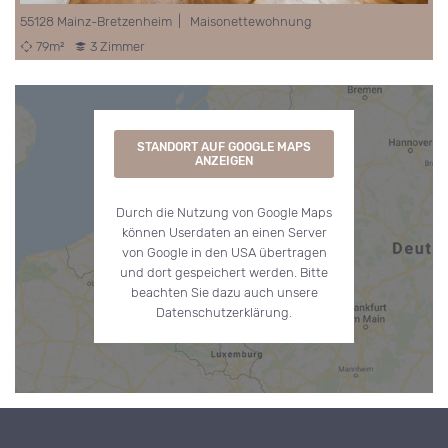
55128 Mainz-Bretzenheim | Maisonettewohnung
79m²
3 Zimmer
STANDORT AUF GOOGLE MAPS
ANZEIGEN
Durch die Nutzung von Google Maps
können Userdaten an einen Server
von Google in den USA übertragen
und dort gespeichert werden. Bitte
beachten Sie dazu auch unsere
Datenschutzerklärung.