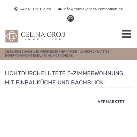
Direkt zum Inhalt springen
+49 160 22 09 980
info@celina-gross-immobilien.de
CELINA GROSS IMMOBILIEN
>
REFERENZEN
>
VERMARKTET
>
LICHTDURCHFLUTETE 3-
ZIMMERWOHNUNG MIT EINBAUKÜCHE UND BACHBLICK!
LICHTDURCHFLUTETE 3-ZIMMERWOHNUNG
MIT EINBAUKÜCHE UND BACHBLICK!
VERMARKTET