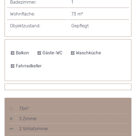
Badezimmer:
1
Wohnfläche:
73 m²
Objektzustand:
Gepflegt
Balkon
Gäste-WC
Waschküche
Fahrradkeller
73m²
3 Zimmer
2 Schlafzimmer