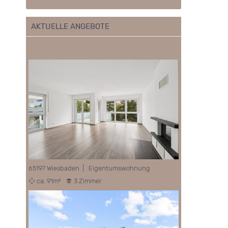
AKTUELLE ANGEBOTE
65197 Wiesbaden | Eigentumswohnung
ca. 91m²
3 Zimmer