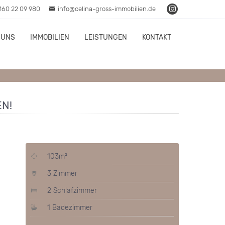
160 22 09 980
info@celina-gross-immobilien.de
 UNS
IMMOBILIEN
LEISTUNGEN
KONTAKT
N!
103m²
3 Zimmer
2 Schlafzimmer
1 Badezimmer