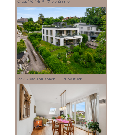
ca. 176,44m²
5,5 Zimmer
55543 Bad Kreuznach | Grundstück