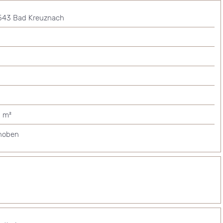
543 Bad Kreuznach
 m²
hoben