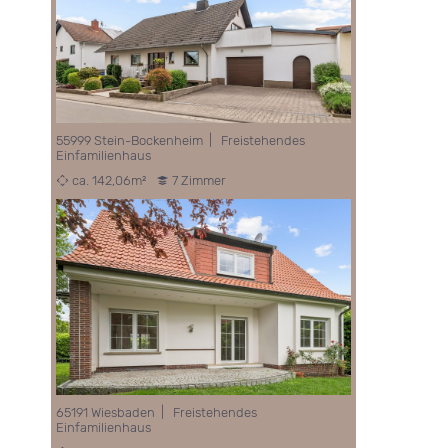
55999 Stein-Bockenheim | Freistehendes
Einfamilienhaus
ca. 142,06m²
7 Zimmer
65191 Wiesbaden | Freistehendes
Einfamilienhaus