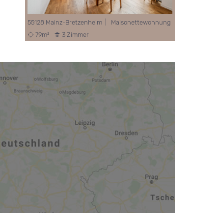
55128 Mainz-Bretzenheim | Maisonettewohnung
79m²
3 Zimmer