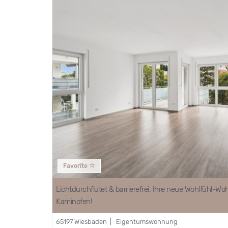
Favorite
Lichtdurchflutet & barrierefrei: Ihre neue Wohlfühl-
Kaminofen!
65197 Wiesbaden | Eigentumswohnung