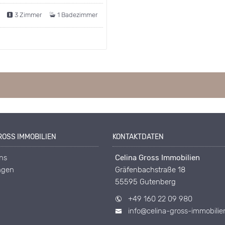
²
3 Zimmer
1 Badezimmer
OSS IMMOBILIEN
KONTAKTDATEN
ns
Celina Gross Immobilien
ngen
Gräfenbachstraße 18
55595 Gutenberg
+49 160 22 09 980
info@celina-gross-immobilie