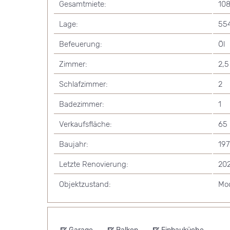
Gesamtmiete:
10
Lage:
55
Befeuerung:
Öl
Zimmer:
2,5
Schlafzimmer:
2
Badezimmer:
1
Verkaufsfläche:
65
Baujahr:
197
Letzte Renovierung:
20
Objektzustand:
Mod