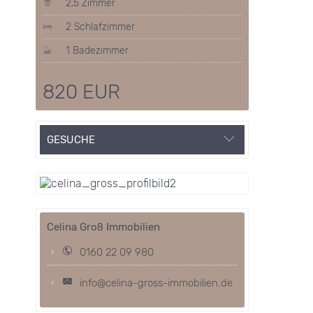
2,5 Zimmer
2 Schlafzimmer
1 Badezimmer
820 EUR
GESUCHE
Celina Groß Immobilien
0160 22 09 980
info@celina-gross-immobilien.de