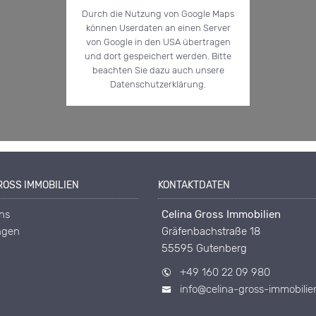
Durch die Nutzung von Google Maps
können Userdaten an einen Server
von Google in den USA übertragen
und dort gespeichert werden. Bitte
beachten Sie dazu auch unsere
Datenschutzerklärung.
OSS IMMOBILIEN
KONTAKTDATEN
ns
Celina Gross Immobilien
ngen
Gräfenbachstraße 18
55595 Gutenberg
+49 160 22 09 980
info@celina-gross-immobilie