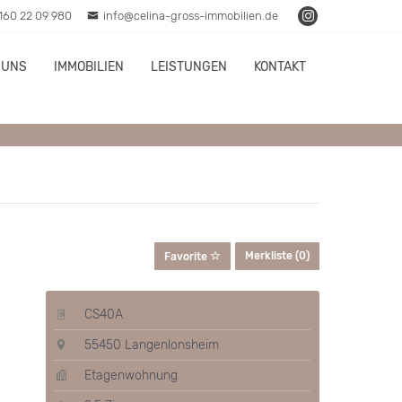
160 22 09 980
info@celina-gross-immobilien.de
 UNS
IMMOBILIEN
LEISTUNGEN
KONTAKT
Merkliste (
0
)
Favorite
CS40A
55450 Langenlonsheim
Etagenwohnung