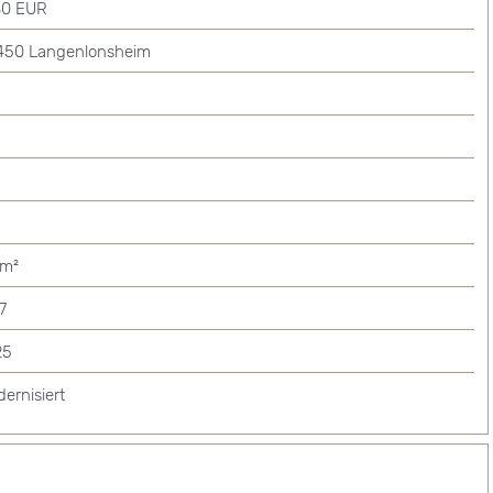
80 EUR
450 Langenlonsheim
 m²
7
25
ernisiert