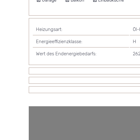
Garage
Balkon
Einbauküche
Heizungsart:
Öl-
Energieeffizienzklasse:
H
Wert des Endenergiebedarfs:
262